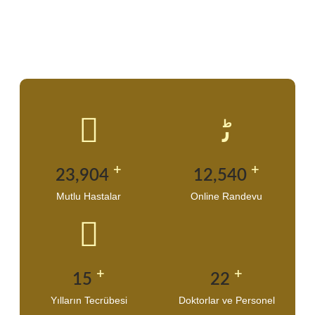
+
+
24,400
12,800
Mutlu Hastalar
Online Randevu
+
+
15
22
Yılların Tecrübesi
Doktorlar ve Personel